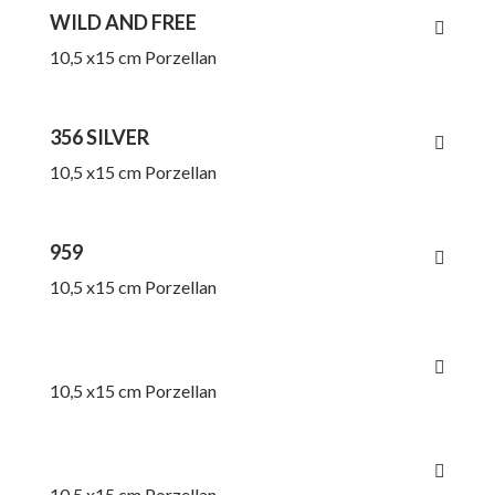
WILD AND FREE
10,5 x15 cm Porzellan
356 SILVER
10,5 x15 cm Porzellan
959
10,5 x15 cm Porzellan
10,5 x15 cm Porzellan
10,5 x15 cm Porzellan