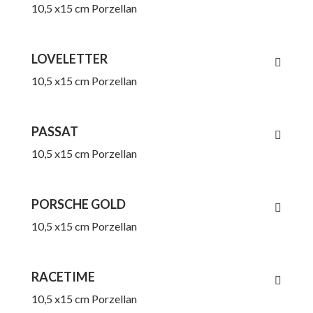
10,5 x15 cm Porzellan
LOVELETTER
10,5 x15 cm Porzellan
PASSAT
10,5 x15 cm Porzellan
PORSCHE GOLD
10,5 x15 cm Porzellan
RACETIME
10,5 x15 cm Porzellan