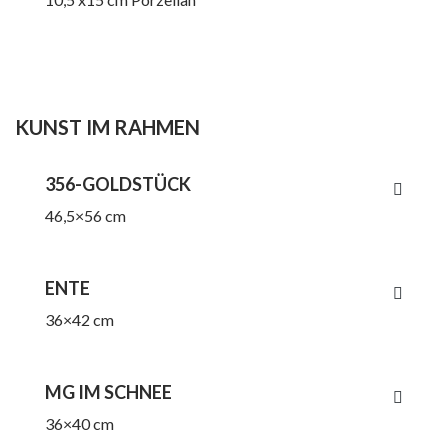
KUNST IM RAHMEN
356-GOLDSTÜCK
46,5×56 cm
ENTE
36×42 cm
MG IM SCHNEE
36×40 cm